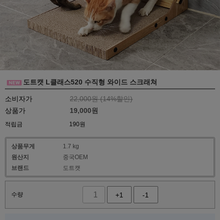
도트캣 L클래스520 수직형 와이드 스크래쳐
소비자가
22,000원 (
14
%할인)
상품가
19,000
원
적립금
190원
상품무게
1.7 kg
원산지
중국OEM
브랜드
도트캣
수량
+1
-1