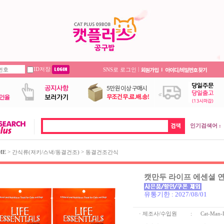
ID저장
|
SNS로 로그인
인기검색어 :
>
>
ME
간식류(져키/스낵/동결건조)
동결건조간식
캣만두 라이프 에센셜 연어 S
유통기한 : 2027/08/01
· 제조사/수입원
:
Cat-Man-D