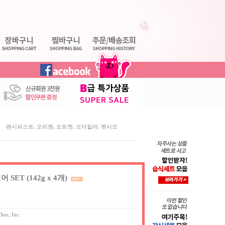
,
,
,
,
팬시피스트
오리젠
도트캣
오더킬러
펫시모
ET (142g x 4개)
oo, Inc.