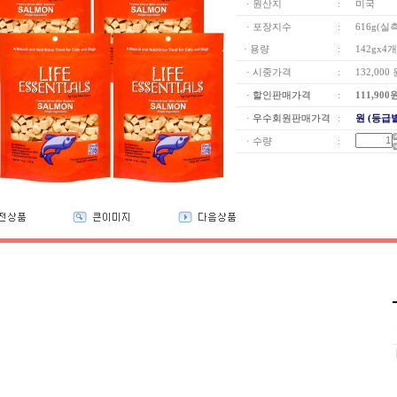
· 원산지
:
미국
· 포장지수
:
616g(실
· 용량
:
142gx4개
· 시중가격
:
132,000
·
할인판매가격
:
111,900
·
우수회원판매가격
:
원 (등급
· 수량
: