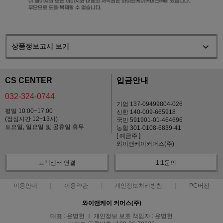
상품정보고시 보기
CS CENTER
입금안내
032-324-0744
기업 137-09499804-026
평일 10:00~17:00
신한 140-009-665918
(점심시간 12~13시)
국민 591901-01-464696
토요일, 일요일 및 공휴일 휴무
농협 301-0108-6839-41
[ 예금주 ]
와이앤케이커머스(주)
고객센터 연결
1:1문의
이용안내
이용약관
개인정보처리방침
PC버전
와이앤케이 커머스(주)
대표 : 윤명헌 ㅣ 개인정보 보호 책임자 : 윤명헌