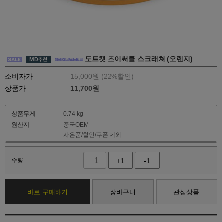
도트캣 조이써클 스크래쳐 (오렌지)
소비자가
15,000원 (
22
%할인)
상품가
11,700
원
상품무게
0.74 kg
원산지
중국OEM
사은품/할인/쿠폰 제외
수량
+1
-1
바로 구매하기
장바구니
관심상품