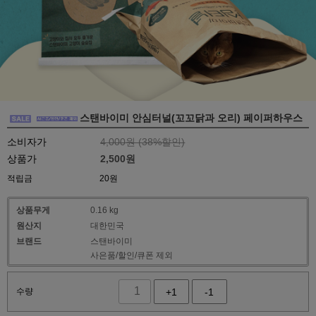
스탠바이미 안심터널(꼬꼬닭과 오리) 페이퍼하우스
소비자가
4,000원 (
38
%할인)
상품가
2,500
원
적립금
20원
상품무게
0.16 kg
원산지
대한민국
브랜드
스탠바이미
사은품/할인/큐폰 제외
수량
+1
-1