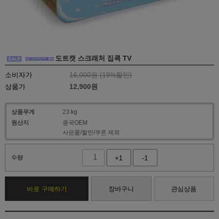
도트캣 스크래처 집콕 TV
소비자가
16,000원 (
19
%할인)
상품가
12,900
원
상품무게
23 kg
원산지
중국OEM
사은품/할인/쿠폰 제외
수량
+1
-1
바로 구매하기
장바구니
관심상품