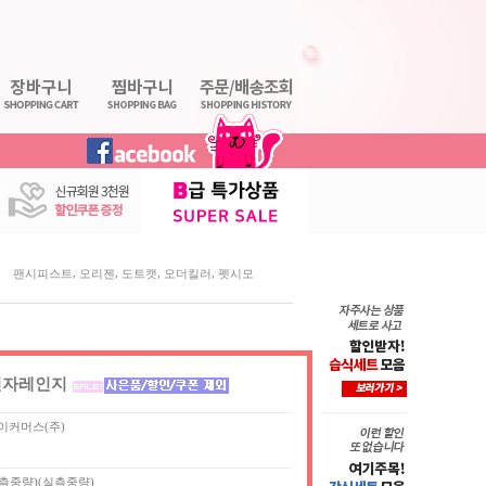
,
,
,
,
팬시피스트
오리젠
도트캣
오더킬러
펫시모
전자레인지
이커머스(주)
(실측중량)(실측중량)