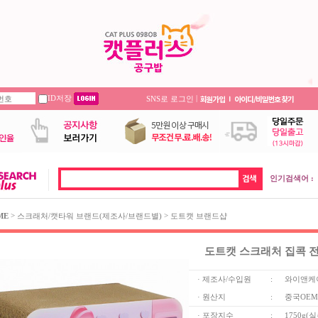
ID저장
|
SNS로 로그인
인기검색어 :
>
>
ME
스크래처/캣타워 브랜드(제조사/브랜드별)
도트캣 브랜드샵
도트캣 스크래처 집콕 
· 제조사/수입원
:
와이앤케
· 원산지
:
중국OEM
· 포장지수
:
1750g