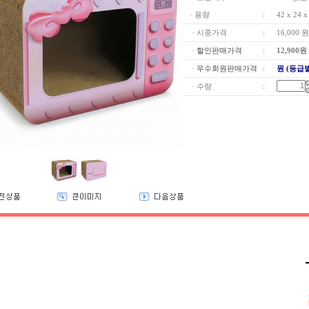
· 용량
:
42 x 24 
· 시중가격
:
16,000 원
·
할인판매가격
:
12,900
원
·
우수회원판매가격
:
원 (등급
· 수량
: