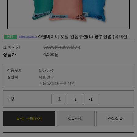
스탠바이미 캣닢 안심쿠션(L)-종류랜덤 (국내산)
소비자가
6,000원 (
25
%할인)
상품가
4,500
원
상품무게
0.075 kg
원산지
대한민국
사은품/할인/쿠폰 제외
수량
+1
-1
바로 구매하기
장바구니
관심상품