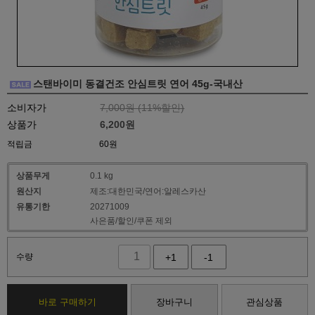
스탠바이미 동결건조 안심트릿 연어 45g-국내산
소비자가
7,000원 (
11
%할인)
상품가
6,200
원
적립금
60원
상품무게
0.1 kg
원산지
제조:대한민국/연어:알레스카산
유통기한
20271009
사은품/할인/쿠폰 제외
수량
+1
-1
바로 구매하기
장바구니
관심상품