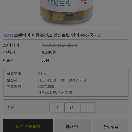
스탠바이미 동결건조 안심트릿 연어 45g-국내산
소비자가
7,000원 (
11
%할인)
상품가
6,200
원
적립금
60원
상품무게
0.1 kg
원산지
제조:대한민국/연어:알레스카산
유통기한
20271009
사은품/할인/쿠폰 제외
수량
+1
-1
바로 구매하기
장바구니
관심상품