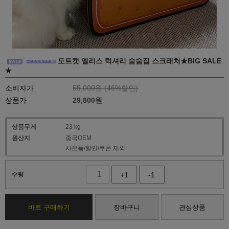
도트캣 엘리스 럭셔리 숨숨집 스크래처★BIG SALE
★
소비자가
55,000원 (
46
%할인)
상품가
29,800
원
상품무게
23 kg
원산지
중국OEM
사은품/할인/쿠폰 제외
수량
+1
-1
바로 구매하기
장바구니
관심상품