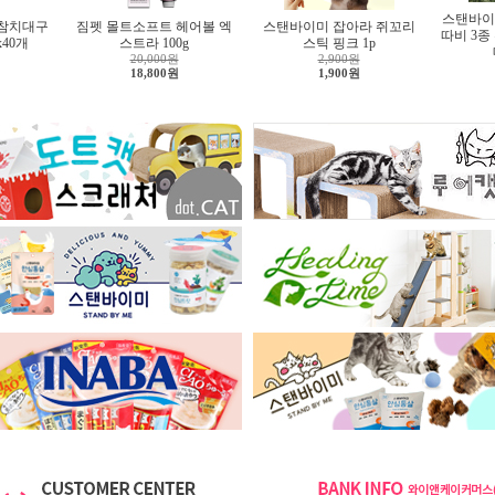
스탠바이
 참치대구
짐펫 몰트소프트 헤어볼 엑
스탠바이미 잡아라 쥐꼬리
따비 3종
x40개
스트라 100g
스틱 핑크 1p
20,000원
2,900원
18,800원
1,900원