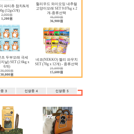
헐리우드 와이오밍 내추럴
미 파티츄 참치&게
고양이모래 SET 9.07kg x 2
0g (12gx5개)
개-종류선택
2,000원
46,000원
1,200원
36,900원
캣츠 두부모래 극세
네코(NEKKO) 젤리 파우치
날) SET (2.6kg x
SET (70g x 12개) - 종류선택
6개)
21,600원
36,000원
15,600원
30,000원