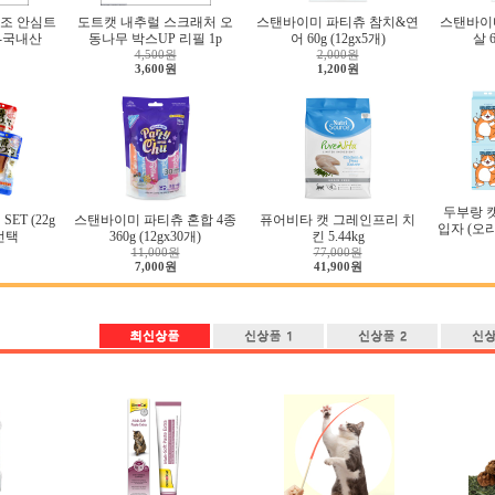
조 안심트
도트캣 내추럴 스크래처 오
스탠바이미 파티츄 참치&연
스탠바이
g-국내산
동나무 박스UP 리필 1p
어 60g (12gx5개)
살 6
4,500원
2,000원
3,600원
1,200원
두부랑 
ET (22g
스탠바이미 파티츄 혼합 4종
퓨어비타 캣 그레인프리 치
입자 (오리지
류선택
360g (12gx30개)
킨 5.44kg
11,000원
77,000원
7,000원
41,900원