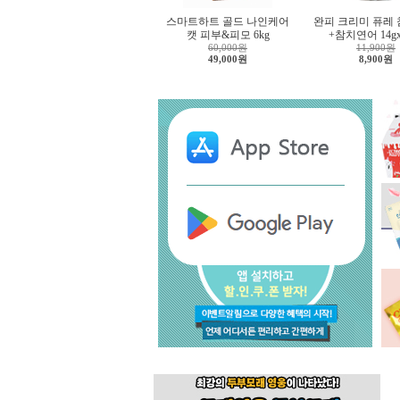
스마트하트 골드 나인케어
완피 크리미 퓨레
캣 피부&피모 6kg
+참치연어 14g
60,000원
11,900원
49,000원
8,900원