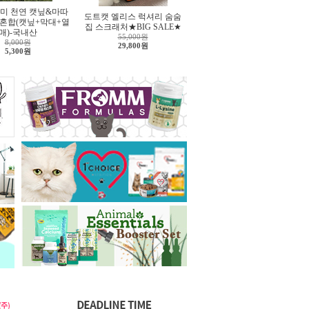
미 천연 캣닢&마따
도트캣 엘리스 럭셔리 숨숨
 혼합(캣닢+막대+열
집 스크래처★BIG SALE★
매)-국내산
55,000원
8,000원
29,800원
5,300원