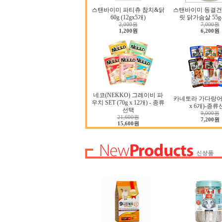
스탠바이미 파티츄 참치&닭
스탠바이미 동결건
60g (12gx5개)
릿 닭가슴살 55
2,000원
7,000원
1,200원
6,200원
네코(NEKKO) 그레이비 파
카네토라 가다랑어 S
우치 SET (70g x 12개) - 종류
x 6개)-종
선택
9,000원
21,600원
7,200원
15,600원