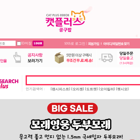
ID저장
|
SNS로 로그인
인기검색어 :
[
] [
] [
] [
] [
]
팬시피스트
오리젠
도트캣
오더킬러
펫시모