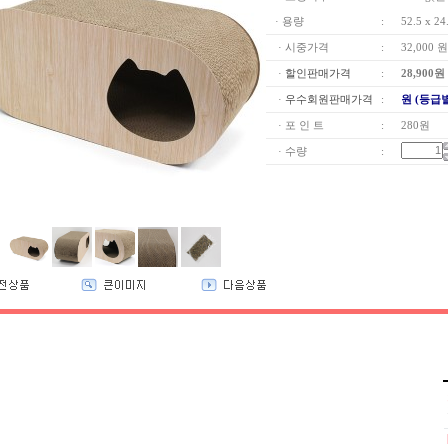
· 용량
:
52.5 x 2
· 시중가격
:
32,000 원
·
할인판매가격
:
28,900
원
·
우수회원판매가격
:
원 (등급
· 포 인 트
:
280원
· 수량
: