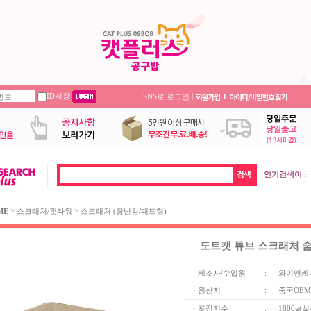
ID저장
|
SNS로 로그인
인기검색어 :
>
>
ME
스크래처/캣타워
스크래처 (장난감/패드형)
도트캣 튜브 스크래처 숨
· 제조사/수입원
:
와이앤케
· 원산지
:
중국OEM
· 포장지수
:
1800g