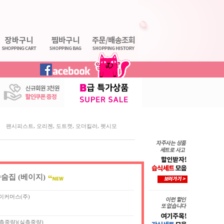
,
,
,
,
팬시피스트
오리젠
도트캣
오더킬러
펫시모
숨집 (베이지)
이커머스(주)
(실측중량)(실측중량)