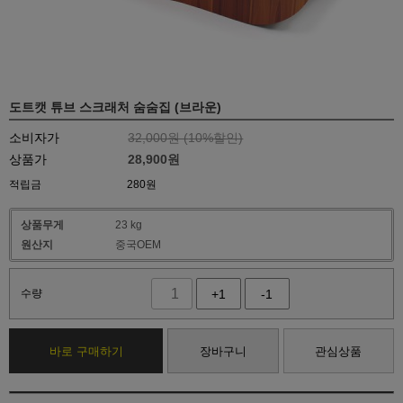
도트캣 튜브 스크래처 숨숨집 (브라운)
소비자가
32,000원 (
10
%할인)
상품가
28,900
원
적립금
280원
상품무게
23 kg
원산지
중국OEM
수량
+1
-1
바로 구매하기
장바구니
관심상품