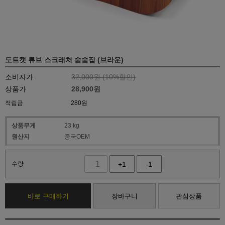
도트캣 튜브 스크래처 숨숨집 (브라운)
소비자가
32,000원 (
10
%할인)
상품가
28,900
원
적립금
280원
상품무게
23 kg
원산지
중국OEM
수량
+1
-1
바로 구매하기
장바구니
관심상품