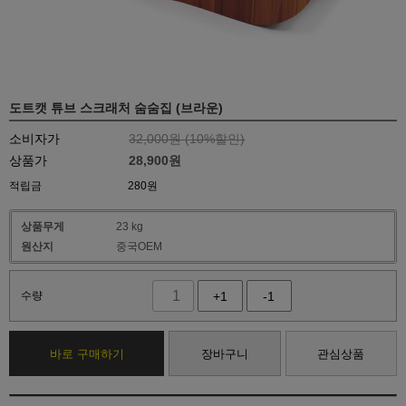
도트캣 튜브 스크래처 숨숨집 (브라운)
소비자가
32,000원 (
10
%할인)
상품가
28,900
원
적립금
280원
상품무게
23 kg
원산지
중국OEM
수량
+1
-1
바로 구매하기
장바구니
관심상품