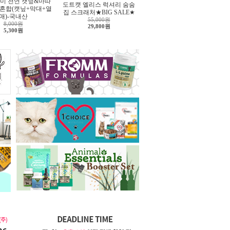
미 천연 캣닢&마따
도트캣 엘리스 럭셔리 숨숨
 혼합(캣닢+막대+열
집 스크래처★BIG SALE★
매)-국내산
55,000원
8,000원
29,800원
5,300원