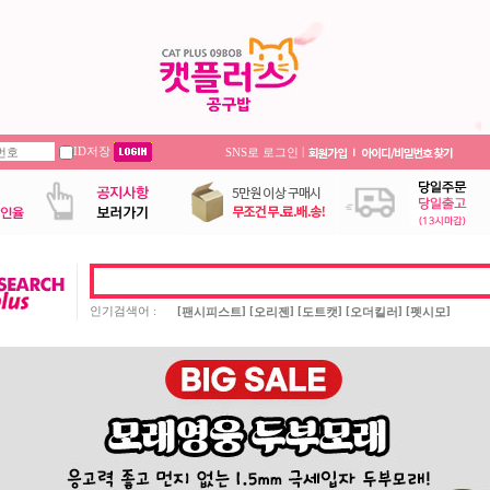
ID저장
|
SNS로 로그인
인기검색어 :
[
] [
] [
] [
] [
]
팬시피스트
오리젠
도트캣
오더킬러
펫시모