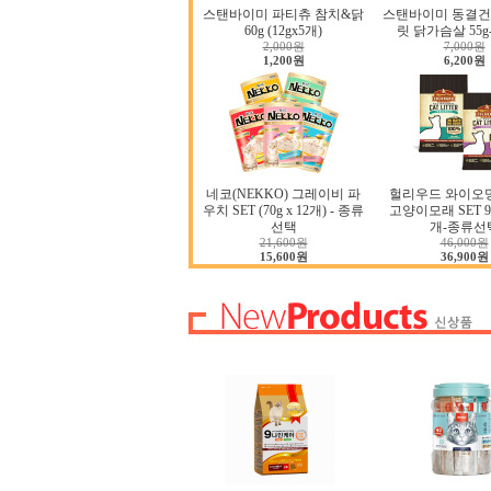
스탠바이미 파티츄 참치&닭
스탠바이미 동결건
60g (12gx5개)
릿 닭가슴살 55
2,000원
7,000원
1,200원
6,200원
네코(NEKKO) 그레이비 파
헐리우드 와이오
우치 SET (70g x 12개) - 종류
고양이모래 SET 9.0
선택
개-종류선
21,600원
46,000원
15,600원
36,900원