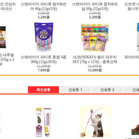
조 안심트
스탠바이미 파티츄 참치&연
스탠바이미 파티츄 참치&게
도트캣 
g-국내산
어 60g (12gx5개)
살 60g (12gx5개)
동나무 
2,000원
2,000원
1,200원
1,200원
밍 내추럴
스탠바이미 파티츄 혼합 4종
네코(NEKKO) 젤리 파우치
퓨어비타
7kg x 2
360g (12gx30개)
SET (70g x 12개) - 종류선택
택
11,000원
21,600원
7,000원
15,600원