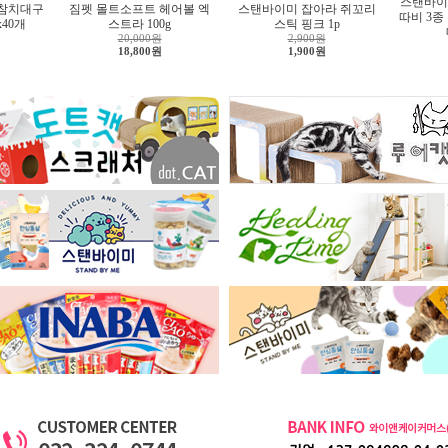
스탠바이
 참치대구
짐펫 몰트소프트 헤어볼 엑
스탠바이미 잡아라 쥐꼬리
따비 3종
x40개
스트라 100g
스틱 핑크 1p
20,000원
2,900원
18,800원
1,900원