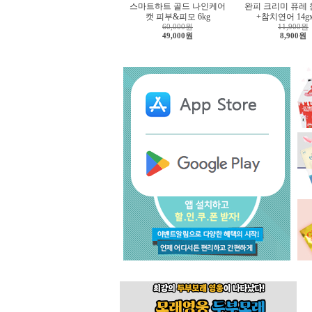
스마트하트 골드 나인케어
완피 크리미 퓨레
캣 피부&피모 6kg
+참치연어 14g
60,000원
11,900원
49,000원
8,900원