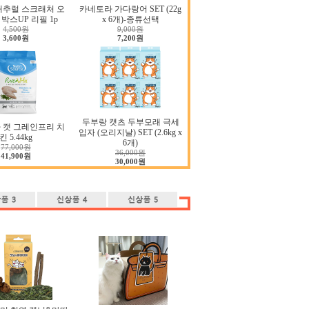
내추럴 스크래처 오
카네토라 가다랑어 SET (22g
박스UP 리필 1p
x 6개)-종류선택
4,500원
9,000원
3,600원
7,200원
두부랑 캣츠 두부모래 극세
 캣 그레인프리 치
입자 (오리지날) SET (2.6kg x
킨 5.44kg
6개)
77,000원
36,000원
41,900원
30,000원