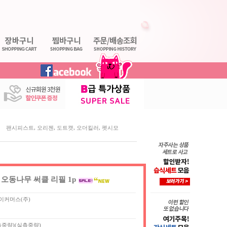
,
,
,
,
팬시피스트
오리젠
도트캣
오더킬러
펫시모
오동나무 써클 리필 1p
이커머스(주)
실측중량)(실측중량)