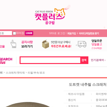
ID저장
|
SNS로 로그인
인기검색어 :
>
>
ME
스크래처/캣타워
리필/부속/로프
도트캣 내추럴 스크래처 
· 제조사/수입원
:
와이앤케
· 원산지
:
중국OEM
· 포장지수
:
300g(