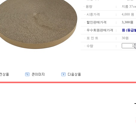
· 용량
:
지름 37c
· 시중가격
:
4,000 원
·
할인판매가격
:
3,300
원
·
우수회원판매가격
:
원 (등급
· 포 인 트
:
30원
· 수량
: