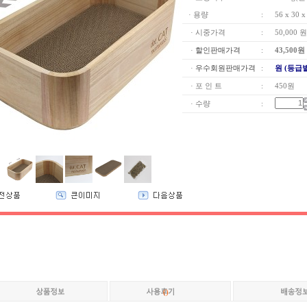
· 용량
:
56 x 30 
· 시중가격
:
50,000 원
·
할인판매가격
:
43,500
원
·
우수회원판매가격
:
원 (등급
· 포 인 트
:
450원
· 수량
:
(
)