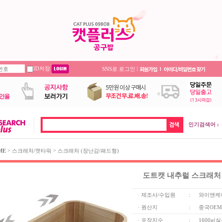
ID저장
|
SNS로 로그인
인기검색어 :
>
>
ME
스크래처/캣타워
스크래처 (장난감/패드형)
도트캣 내추럴 스크래처
· 제조사/수입원
:
와이앤케
· 원산지
:
중국OEM
· 포장지수
:
1600g