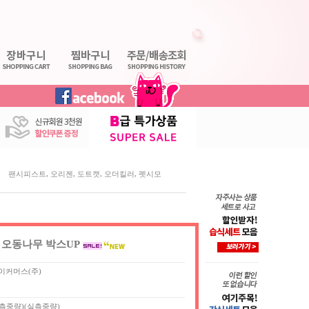
,
,
,
,
팬시피스트
오리젠
도트캣
오더킬러
펫시모
 오동나무 박스UP
이커머스(주)
(실측중량)(실측중량)