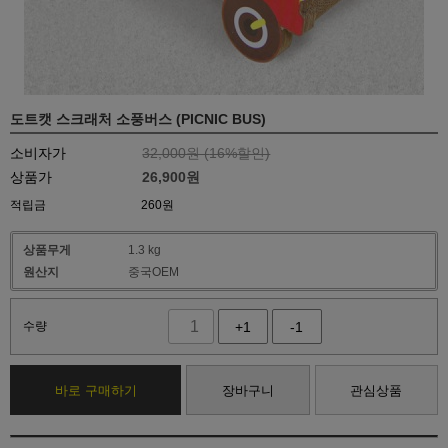
도트캣 스크래처 소풍버스 (PICNIC BUS)
소비자가
32,000원 (
16
%할인)
상품가
26,900
원
적립금
260원
상품무게
1.3 kg
원산지
중국OEM
수량
+1
-1
바로 구매하기
장바구니
관심상품