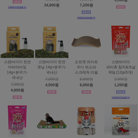
5,300원
34,900원
7,200원
스탠바이미 천연
스탠바이미 천연
도트캣 라이트
스탠바이미
마따따비잎
캣닢 14g+분무기-
우디 빅소파
파티츄 참치&게살
14g+분무기-
국내산
스크래쳐 리필
60g (12gx5개)
국내산
7,000원
6,000원
2,000원
7,000원
4,500원
6,000원
1,200원
4,800원