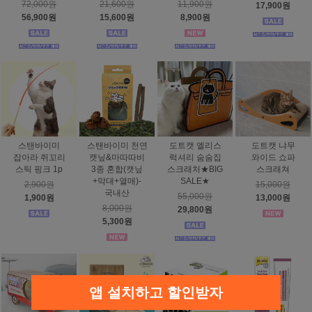
72,000원
21,600원
11,900원
17,900원
56,900원
15,600원
8,900원
스탠바이미
스탠바이미 천연
도트캣 엘리스
도트캣 냐무
잡아라 쥐꼬리
캣닢&마따따비
럭셔리 숨숨집
와이드 쇼파
스틱 핑크 1p
3종 혼합(캣닢
스크래처★BIG
스크래쳐
+막대+열매)-
SALE★
2,900원
15,000원
국내산
55,000원
1,900원
13,000원
8,000원
29,800원
5,300원
앱 설치하고 할인받자