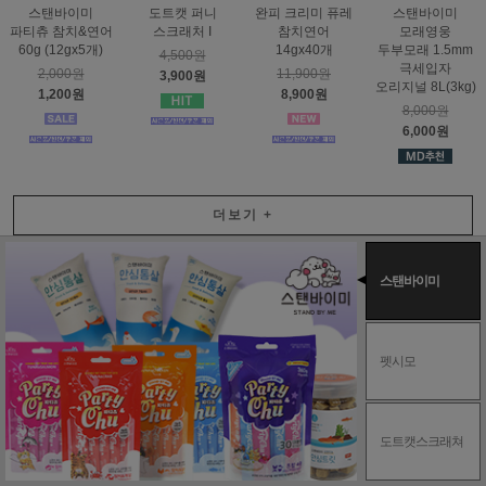
스탠바이미
도트캣 퍼니
완피 크리미 퓨레
스탠바이미
파티츄 참치&연어
스크래처 I
참치연어
모래영웅
60g (12gx5개)
14gx40개
두부모래 1.5mm
4,500원
극세입자
2,000원
11,900원
3,900원
오리지널 8L(3kg)
1,200원
8,900원
8,000원
6,000원
더보기
+
스탠바이미
펫시모
도트캣스크래쳐