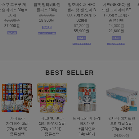
하겐 캣잇 센시스
도트캣 인피니티
스마트하트 골드
도트캣 스크래처
2.0 슈퍼 서킷
스크래처 83cm 초
나인케어 캣 피부&
집콕 TV
30,000원
대형
피모 6kg
16,000원
19,900원
32,000원
60,000원
12,900원
25,900원
49,000원
BEST SELLER
카네토라
네코(NEKKO)
완피 크리미 퓨레
칸타나 참치필렛
가다랑어 SET
젤리 파우치 SET
참치대구
오리지날 SET
(22g x 48개)-
(70g x 12개) -
+참치연어
(20g x 24개)
종류선택
종류선택
14gx40개
24,000원