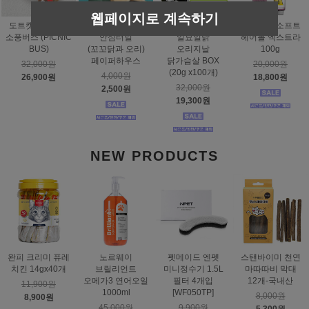
웹페이지로 계속하기
도트캣 스크래처
스탠바이미
태비토퍼
짐펫 몰트소프트
소풍버스 (PICNIC
안심터널
일묘일닭
헤어볼 엑스트라
BUS)
(꼬꼬닭과 오리)
오리지날
100g
페이퍼하우스
닭가슴살 BOX
32,000원
20,000원
(20g x100개)
4,000원
26,900원
18,800원
32,000원
2,500원
19,300원
NEW PRODUCTS
완피 크리미 퓨레
노르웨이
펫메이드 엔펫
스탠바이미 천연
치킨 14gx40개
브릴리언트
미니정수기 1.5L
마따따비 막대
오메가3 연어오일
필터 4개입
12개-국내산
11,900원
1000ml
[WF050TP]
8,000원
8,900원
45,000원
9,900원