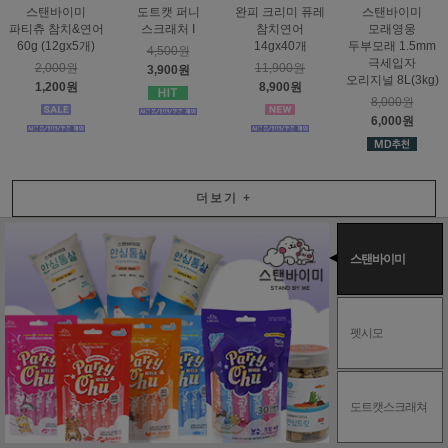
스탠바이미
도트캣 퍼니
완피 크리미 퓨레
스탠바이미
파티츄 참치&연어
스크래처 I
참치연어
모래영웅
60g (12gx5개)
14gx40개
두부모래 1.5mm
4,500원
극세입자
2,000원
11,900원
3,900원
오리지널 8L(3kg)
1,200원
8,900원
8,000원
6,000원
더보기
+
스탠바이미
펫시모
도트캣스크래쳐