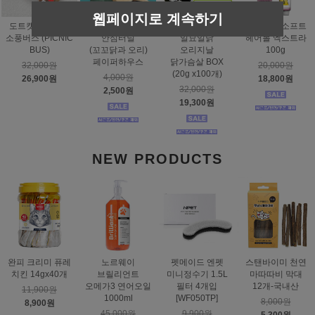
웹페이지로 계속하기
도트캣 스크래처
스탠바이미
태비토퍼
짐펫 몰트소프트
소풍버스 (PICNIC
안심터널
일묘일닭
헤어볼 엑스트라
BUS)
(꼬꼬닭과 오리)
오리지날
100g
페이퍼하우스
닭가슴살 BOX
32,000원
20,000원
(20g x100개)
4,000원
26,900원
18,800원
32,000원
2,500원
19,300원
NEW PRODUCTS
완피 크리미 퓨레
노르웨이
펫메이드 엔펫
스탠바이미 천연
치킨 14gx40개
브릴리언트
미니정수기 1.5L
마따따비 막대
오메가3 연어오일
필터 4개입
12개-국내산
11,900원
1000ml
[WF050TP]
8,000원
8,900원
45,000원
9,900원