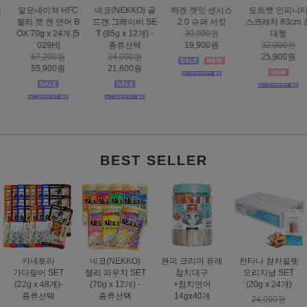
하겐 캣잇 센시스
도트캣 인피니티
스마트하트 골드
도트캣 스크래처
2.0 슈퍼 서킷
스크래처 83cm 초
나인케어 캣 피부&
집콕 TV
30,000원
대형
피모 6kg
16,000원
19,900원
32,000원
60,000원
12,900원
25,900원
49,000원
BEST SELLER
카네토라
네코(NEKKO)
완피 크리미 퓨레
칸타나 참치필렛
가다랑어 SET
젤리 파우치 SET
참치대구
오리지날 SET
(22g x 48개)-
(70g x 12개) -
+참치연어
(20g x 24개)
종류선택
종류선택
14gx40개
24,000원