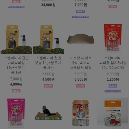
5,300원
34,900원
7,200원
스탠바이미 천연
스탠바이미 천연
도트캣 라이트
스탠바이미
마따따비잎
캣닢 14g+분무기-
우디 빅소파
파티츄 참치&게살
14g+분무기-
국내산
스크래쳐 리필
60g (12gx5개)
국내산
7,000원
6,000원
2,000원
7,000원
4,500원
6,000원
1,200원
4,800원