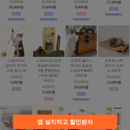
72,000원
21,600원
11,900원
17,900원
56,900원
15,600원
8,900원
스탠바이미
스탠바이미 천연
도트캣 엘리스
도트캣 냐무
잡아라 쥐꼬리
캣닢&마따따비
럭셔리 숨숨집
와이드 쇼파
스틱 핑크 1p
3종 혼합(캣닢
스크래처★BIG
스크래쳐
+막대+열매)-
SALE★
2,900원
15,000원
국내산
55,000원
1,900원
13,000원
8,000원
29,800원
5,300원
앱 설치하고 할인받자