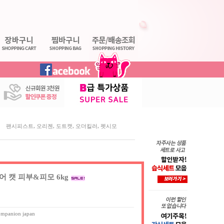
,
,
,
,
팬시피스트
오리젠
도트캣
오더킬러
펫시모
 캣 피부&피모 6kg
ompanion japan