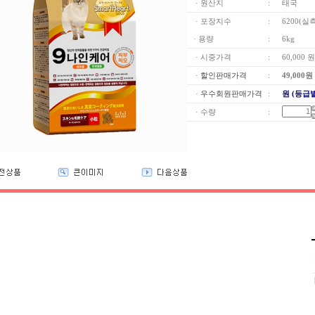
· 원산지
:
태국
· 포장지수
:
6200(실
· 용량
:
6kg
· 시중가격
:
60,000 원
·
할인판매가격
:
49,000
원
·
우수회원판매가격
:
원 (등급
· 수량
: