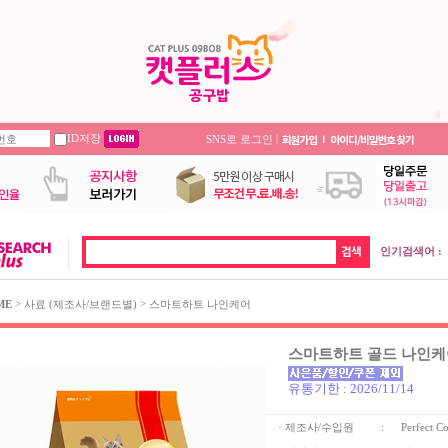
ID저장
|
SNS로 로그인
인기검색어 :
>
>
ME
사료 (제조사/브랜드별)
스마트하트 나인케어
스마트하트 골드 나인케어
유통기한 : 2026/11/14
· 제조사/수입원
:
Perfect C