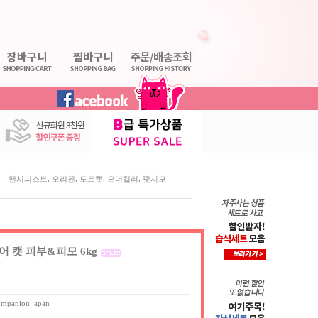
,
,
,
,
팬시피스트
오리젠
도트캣
오더킬러
펫시모
 캣 피부&피모 6kg
ompanion japan