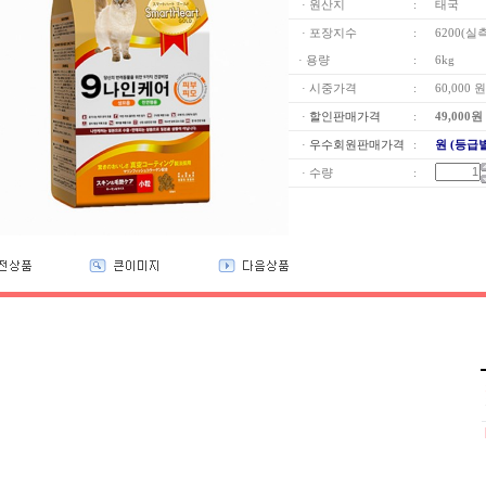
· 원산지
:
태국
· 포장지수
:
6200(실
· 용량
:
6kg
· 시중가격
:
60,000 원
·
할인판매가격
:
49,000
원
·
우수회원판매가격
:
원 (등급
· 수량
: