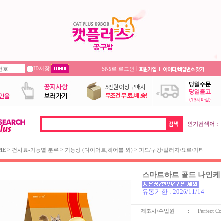
ID저장
|
SNS로 로그인
인기검색어 :
>
>
>
ME
건사료-기능별 분류
기능성 (다이어트,헤어볼 외)
피모/구강/알러지/요로/기타
스마트하트 골드 나인케어
유통기한 : 2026/11/14
· 제조사/수입원
:
Perfect C