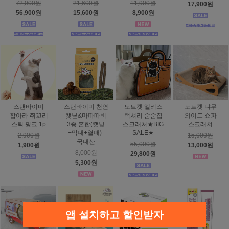
72,000원
21,600원
11,900원
17,900원
56,900원
15,600원
8,900원
스탠바이미
스탠바이미 천연
도트캣 엘리스
도트캣 냐무
잡아라 쥐꼬리
캣닢&마따따비
럭셔리 숨숨집
와이드 쇼파
스틱 핑크 1p
3종 혼합(캣닢
스크래처★BIG
스크래쳐
+막대+열매)-
SALE★
2,900원
15,000원
국내산
55,000원
1,900원
13,000원
8,000원
29,800원
5,300원
앱 설치하고 할인받자