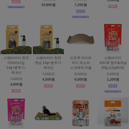
5,300원
34,900원
7,200원
스탠바이미 천연
스탠바이미 천연
도트캣 라이트
스탠바이미
마따따비잎
캣닢 14g+분무기-
우디 빅소파
파티츄 참치&게살
14g+분무기-
국내산
스크래쳐 리필
60g (12gx5개)
국내산
7,000원
6,000원
2,000원
7,000원
4,500원
6,000원
1,200원
4,800원