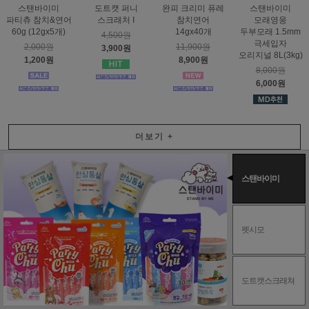
스탠바이미
도트캣 퍼니
완피 크리미 퓨레
스탠바이미
파티츄 참치&연어
스크래처 I
참치연어
모래영웅
60g (12gx5개)
14gx40개
두부모래 1.5mm
4,500원
극세입자
2,000원
11,900원
3,900원
오리지널 8L(3kg)
1,200원
8,900원
8,000원
6,000원
더보기
+
스탠바이미
펫시모
도트캣스크래쳐