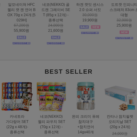
하겐 캣잇 센시스
도트캣 인피니티
스마트하트 골드
도트캣 스크래처
2.0 슈퍼 서킷
스크래처 83cm 초
나인케어 캣 피부&
집콕 TV
30,000원
대형
피모 6kg
16,000원
19,900원
32,000원
60,000원
12,900원
25,900원
49,000원
BEST SELLER
카네토라
네코(NEKKO)
완피 크리미 퓨레
칸타나 참치필렛
가다랑어 SET
젤리 파우치 SET
참치대구
오리지날 SET
(22g x 48개)-
(70g x 12개) -
+참치연어
(20g x 24개)
종류선택
종류선택
14gx40개
24,000원