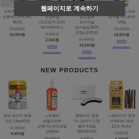
웹페이지로 계속하기
도트캣 스크래처
스탠바이미
태비토퍼
짐펫 몰트소프트
소풍버스 (PICNIC
안심터널
일묘일닭
헤어볼 엑스트라
BUS)
(꼬꼬닭과 오리)
오리지날
100g
페이퍼하우스
닭가슴살 BOX
32,000원
20,000원
(20g x100개)
4,000원
26,900원
18,800원
32,000원
2,500원
19,300원
NEW PRODUCTS
완피 크리미 퓨레
노르웨이
펫메이드 엔펫
스탠바이미 천연
치킨 14gx40개
브릴리언트
미니정수기 1.5L
마따따비 막대
오메가3 연어오일
필터 4개입
12개-국내산
11,900원
1000ml
[WF050TP]
8,000원
8,900원
45,000원
9,900원