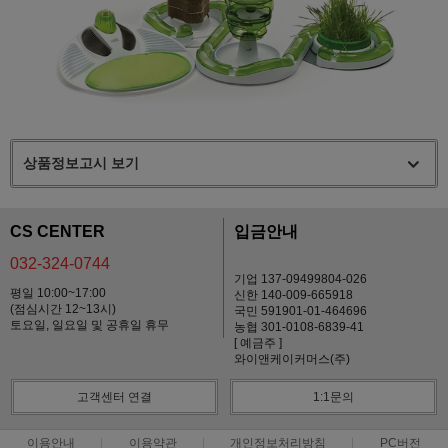
상품정보고시 보기
CS CENTER
입금안내
032-324-0744
기업 137-09499804-026
평일 10:00~17:00
신한 140-009-665918
(점심시간 12~13시)
국민 591901-01-464696
토요일, 일요일 및 공휴일 휴무
농협 301-0108-6839-41
[ 예금주 ]
와이앤케이커머스(주)
고객센터 연결
1:1문의
이용안내
이용약관
개인정보처리방침
PC버전