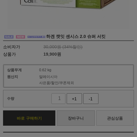
하겐 캣잇 센시스 2.0 슈퍼 서킷
소비자가
30,000원 (
34
%할인)
상품가
19,900
원
상품무게
0.62 kg
원산지
말레이시아
사은품/할인/쿠폰제외
수량
+1
-1
바로 구매하기
장바구니
관심상품