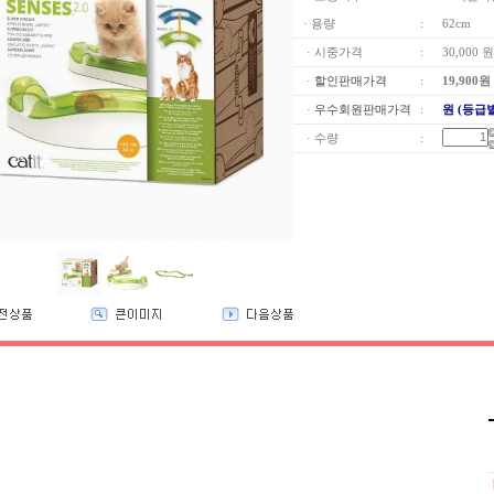
· 용량
:
62cm
· 시중가격
:
30,000 원
·
할인판매가격
:
19,900
원
·
우수회원판매가격
:
원 (등급
· 수량
: