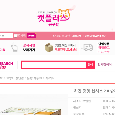
ID저장
|
SNS로 로그인
인기검색어 :
>
>
ME
고양이 장난감
음향/작동/레이저/기타
하겐 캣잇 센시스 2.0 
· 제조사/수입원
:
Rolf C. H
· 원산지
:
말레이시
· 포장지수
:
620(실측