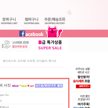
,
,
,
,
팬시피스트
오리젠
도트캣
오더킬러
펫시모
슈퍼 서킷
agen Inc.
아
중량(g))