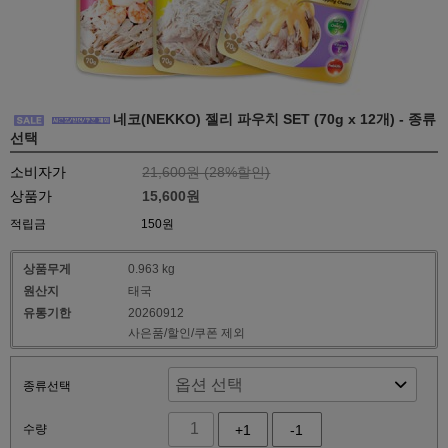
네코(NEKKO) 젤리 파우치 SET (70g x 12개) - 종류
선택
소비자가
21,600원 (
28
%할인)
상품가
15,600원
적립금
150원
상품무게
0.963 kg
원산지
태국
유통기한
20260912
사은품/할인/쿠폰 제외
종류선택
수량
+1
-1