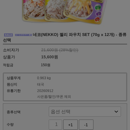
네코(NEKKO) 젤리 파우치 SET (70g x 12개) - 종류
선택
소비자가
21,600원 (
28
%할인)
상품가
15,600원
적립금
150원
상품무게
0.963 kg
원산지
태국
유통기한
20260912
사은품/할인/쿠폰 제외
종류선택
수량
+1
-1