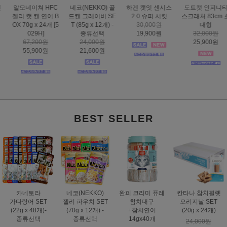
하겐 캣잇 센시스
도트캣 인피니티
스마트하트 골드
도트캣 스크래처
2.0 슈퍼 서킷
스크래처 83cm 초
나인케어 캣 피부&
집콕 TV
30,000원
대형
피모 6kg
16,000원
19,900원
32,000원
60,000원
12,900원
25,900원
49,000원
BEST SELLER
카네토라
네코(NEKKO)
완피 크리미 퓨레
칸타나 참치필렛
가다랑어 SET
젤리 파우치 SET
참치대구
오리지날 SET
(22g x 48개)-
(70g x 12개) -
+참치연어
(20g x 24개)
종류선택
종류선택
14gx40개
24,000원