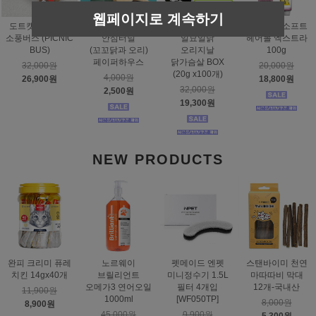
웹페이지로 계속하기
도트캣 스크래처
스탠바이미
태비토퍼
짐펫 몰트소프트
소풍버스 (PICNIC
안심터널
일묘일닭
헤어볼 엑스트라
BUS)
(꼬꼬닭과 오리)
오리지날
100g
페이퍼하우스
닭가슴살 BOX
32,000원
20,000원
(20g x100개)
4,000원
26,900원
18,800원
32,000원
2,500원
19,300원
NEW PRODUCTS
완피 크리미 퓨레
노르웨이
펫메이드 엔펫
스탠바이미 천연
치킨 14gx40개
브릴리언트
미니정수기 1.5L
마따따비 막대
오메가3 연어오일
필터 4개입
12개-국내산
11,900원
1000ml
[WF050TP]
8,000원
8,900원
45,000원
9,900원