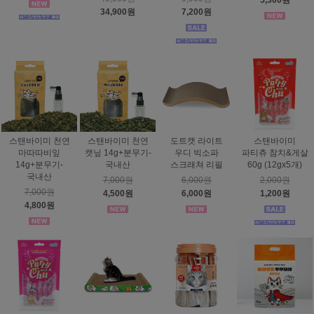
5,300원
34,900원
7,200원
스탠바이미 천연
스탠바이미 천연
도트캣 라이트
스탠바이미
마따따비잎
캣닢 14g+분무기-
우디 빅소파
파티츄 참치&게살
14g+분무기-
국내산
스크래쳐 리필
60g (12gx5개)
국내산
7,000원
6,000원
2,000원
7,000원
4,500원
6,000원
1,200원
4,800원