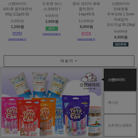
스탠바이미
도트캣 퍼니
완피 크리미 퓨레
스탠바이미
파티츄 참치&연어
스크래처 I
참치연어
모래영웅
60g (12gx5개)
14gx40개
두부모래 1.5mm
4,500원
극세입자
2,000원
11,900원
3,900원
오리지널 8L(3kg)
1,200원
8,900원
8,000원
6,000원
더보기
+
스탠바이미
펫시모
도트캣스크래쳐