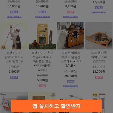
72,000원
21,600원
11,900원
17,900원
56,900원
15,600원
8,900원
스탠바이미
스탠바이미 천연
도트캣 엘리스
도트캣 냐무
잡아라 쥐꼬리
캣닢&마따따비
럭셔리 숨숨집
와이드 쇼파
스틱 핑크 1p
3종 혼합(캣닢
스크래처★BIG
스크래쳐
+막대+열매)-
SALE★
2,900원
15,000원
국내산
55,000원
1,900원
13,000원
8,000원
29,800원
5,300원
앱 설치하고 할인받자