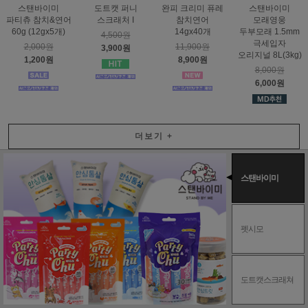
스탠바이미
도트캣 퍼니
완피 크리미 퓨레
스탠바이미
파티츄 참치&연어
스크래처 I
참치연어
모래영웅
60g (12gx5개)
14gx40개
두부모래 1.5mm
4,500원
극세입자
2,000원
11,900원
3,900원
오리지널 8L(3kg)
1,200원
8,900원
8,000원
6,000원
더보기
+
스탠바이미
펫시모
도트캣스크래쳐