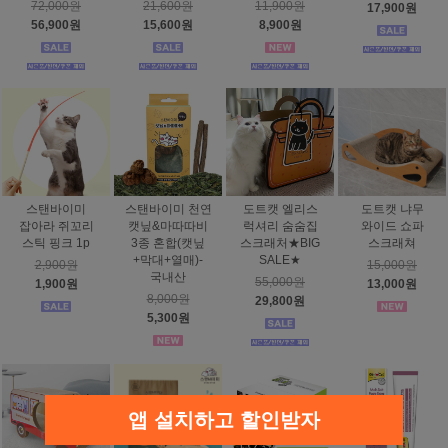
72,000원
21,600원
11,900원
17,900원
56,900원
15,600원
8,900원
스탠바이미
스탠바이미 천연
도트캣 엘리스
도트캣 냐무
잡아라 쥐꼬리
캣닢&마따따비
럭셔리 숨숨집
와이드 쇼파
스틱 핑크 1p
3종 혼합(캣닢
스크래처★BIG
스크래쳐
+막대+열매)-
SALE★
2,900원
15,000원
국내산
55,000원
1,900원
13,000원
8,000원
29,800원
5,300원
앱 설치하고 할인받자