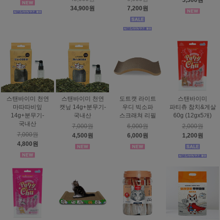
5,300원
34,900원
7,200원
스탠바이미 천연
스탠바이미 천연
도트캣 라이트
스탠바이미
마따따비잎
캣닢 14g+분무기-
우디 빅소파
파티츄 참치&게살
14g+분무기-
국내산
스크래쳐 리필
60g (12gx5개)
국내산
7,000원
6,000원
2,000원
7,000원
4,500원
6,000원
1,200원
4,800원