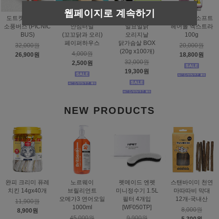
웹페이지로 계속하기
도트캣 스크래처
스탠바이미
태비토퍼
짐펫 몰트소프트
소풍버스 (PICNIC
안심터널
일묘일닭
헤어볼 엑스트라
BUS)
(꼬꼬닭과 오리)
오리지날
100g
페이퍼하우스
닭가슴살 BOX
32,000원
20,000원
(20g x100개)
4,000원
26,900원
18,800원
32,000원
2,500원
19,300원
NEW PRODUCTS
완피 크리미 퓨레
노르웨이
펫메이드 엔펫
스탠바이미 천연
치킨 14gx40개
브릴리언트
미니정수기 1.5L
마따따비 막대
오메가3 연어오일
필터 4개입
12개-국내산
11,900원
1000ml
[WF050TP]
8,000원
8,900원
45,000원
9,900원