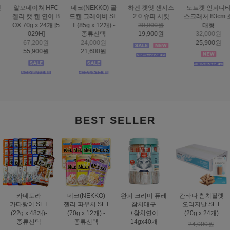
하겐 캣잇 센시스
도트캣 인피니티
스마트하트 골드
도트캣 스크래처
2.0 슈퍼 서킷
스크래처 83cm 초
나인케어 캣 피부&
집콕 TV
30,000원
대형
피모 6kg
16,000원
19,900원
32,000원
60,000원
12,900원
25,900원
49,000원
BEST SELLER
카네토라
네코(NEKKO)
완피 크리미 퓨레
칸타나 참치필렛
가다랑어 SET
젤리 파우치 SET
참치대구
오리지날 SET
(22g x 48개)-
(70g x 12개) -
+참치연어
(20g x 24개)
종류선택
종류선택
14gx40개
24,000원