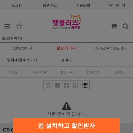
로그인
회원가입
주문조회
마이페이지
철장(케이지)
집/방석/베개
철장(케이지)
식기/급수기/보관용기
탈취제/털제거/기타
놀이터
최신순
낮은가격
높은가격
판매순위
상품명
상품 준비중 입니다.
앱 설치하고 할인받자
CS CENTER
입금안내