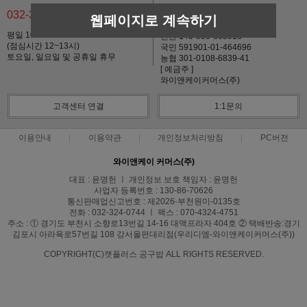
032-324-0744
웹페이지로 계속하기
기업 137-09499804-026
평일 10:00~17:00
신한 140-009-665918
(점심시간 12~13시)
국민 591901-01-464696
토요일, 일요일 및 공휴일 휴무
농협 301-0108-6839-41
[ 예금주 ]
와이앤케이커머스(주)
고객센터 연결
1:1문의
이용안내
이용약관
개인정보처리방침
PC버전
와이앤케이 커머스(주)
대표 : 윤명헌 ㅣ 개인정보 보호 책임자 : 윤명헌
사업자 등록번호 : 130-86-70626
통신판매업신고번호 : 제2026-부천원미-0135호
전화 : 032-324-0744 ㅣ 팩스 : 070-4324-4751
주소 : ① 경기도 부천시 소향로13번길 14-16 대맥프라자 404호 ② 택배반송:경기
김포시 아라육로57번길 108 강서올펀대리점(우리디엠-와이앤케이커머스(주))
COPYRIGHT(C)캣플러스 공구밥 ALL RIGHTS RESERVED.