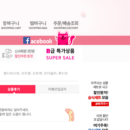
,
,
,
,
팬시피스트
오리젠
도트캣
오더킬러
펫시모