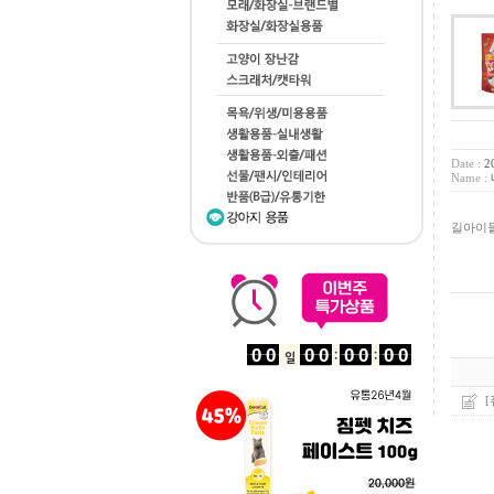
Date :
20
Name :
길아이들
[