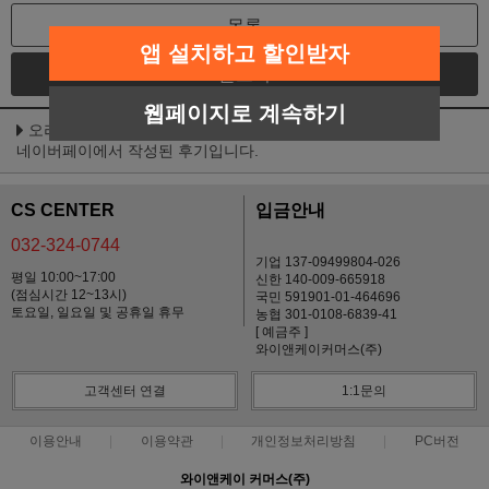
목록
앱 설치하고 할인받자
글쓰기
웹페이지로 계속하기
오리젠 오리지널 캣 1.8kg 유통26년3월
네이버페이에서 작성된 후기입니다.
CS CENTER
입금안내
032-324-0744
기업 137-09499804-026
평일 10:00~17:00
신한 140-009-665918
(점심시간 12~13시)
국민 591901-01-464696
토요일, 일요일 및 공휴일 휴무
농협 301-0108-6839-41
[ 예금주 ]
와이앤케이커머스(주)
고객센터 연결
1:1문의
이용안내
이용약관
개인정보처리방침
PC버전
와이앤케이 커머스(주)