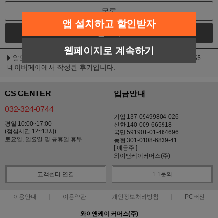
목록
앱 설치하고 할인받자
글쓰기
웹페이지로 계속하기
알모네이처 HFC 내츄럴플러스 캣 주식파우치 (대서양참치) 55g [4701]
네이버페이에서 작성된 후기입니다.
CS CENTER
입금안내
032-324-0744
기업 137-09499804-026
평일 10:00~17:00
신한 140-009-665918
(점심시간 12~13시)
국민 591901-01-464696
토요일, 일요일 및 공휴일 휴무
농협 301-0108-6839-41
[ 예금주 ]
와이앤케이커머스(주)
고객센터 연결
1:1문의
이용안내
이용약관
개인정보처리방침
PC버전
와이앤케이 커머스(주)