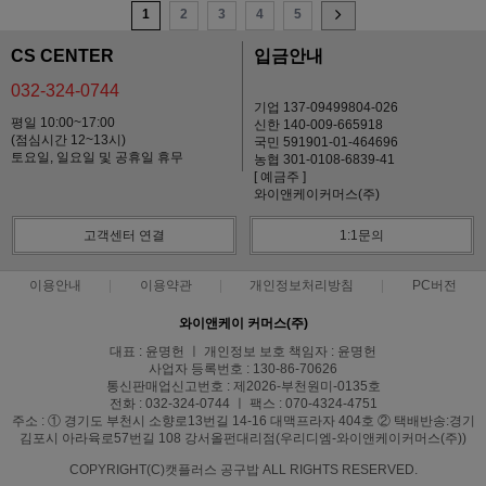
1
2
3
4
5
CS CENTER
입금안내
032-324-0744
기업 137-09499804-026
평일 10:00~17:00
신한 140-009-665918
(점심시간 12~13시)
국민 591901-01-464696
토요일, 일요일 및 공휴일 휴무
농협 301-0108-6839-41
[ 예금주 ]
와이앤케이커머스(주)
고객센터 연결
1:1문의
이용안내
이용약관
개인정보처리방침
PC버전
와이앤케이 커머스(주)
대표 : 윤명헌 ㅣ 개인정보 보호 책임자 : 윤명헌
사업자 등록번호 : 130-86-70626
통신판매업신고번호 : 제2026-부천원미-0135호
전화 : 032-324-0744 ㅣ 팩스 : 070-4324-4751
주소 : ① 경기도 부천시 소향로13번길 14-16 대맥프라자 404호 ② 택배반송:경기
김포시 아라육로57번길 108 강서올펀대리점(우리디엠-와이앤케이커머스(주))
COPYRIGHT(C)캣플러스 공구밥 ALL RIGHTS RESERVED.