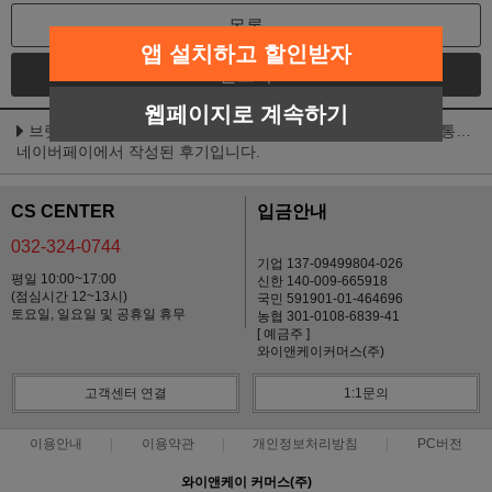
목록
앱 설치하고 할인받자
글쓰기
웹페이지로 계속하기
브릿 케어 캣 주식파우치 그레이비 텐더 칠면조(키튼) 85g-유통기한25년8월
네이버페이에서 작성된 후기입니다.
CS CENTER
입금안내
032-324-0744
기업 137-09499804-026
평일 10:00~17:00
신한 140-009-665918
(점심시간 12~13시)
국민 591901-01-464696
토요일, 일요일 및 공휴일 휴무
농협 301-0108-6839-41
[ 예금주 ]
와이앤케이커머스(주)
고객센터 연결
1:1문의
이용안내
이용약관
개인정보처리방침
PC버전
와이앤케이 커머스(주)