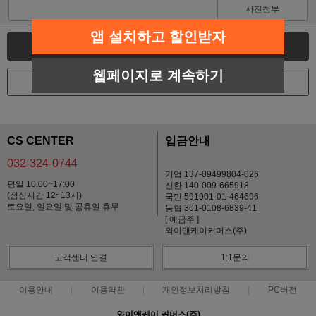
사진첨부
앱 설치하고 할인받자
글쓰기
웹페이지로 계속하기
목록
CS CENTER
입금안내
032-324-0744
기업 137-09499804-026
평일 10:00~17:00
신한 140-009-665918
(점심시간 12~13시)
국민 591901-01-464696
토요일, 일요일 및 공휴일 휴무
농협 301-0108-6839-41
[ 예금주 ]
와이앤케이커머스(주)
고객센터 연결
1:1문의
이용안내
이용약관
개인정보처리방침
PC버전
와이앤케이 커머스(주)