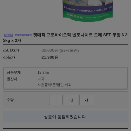
캣매직 프로바이오틱 벤토나이트 모래 SET 무향 6.3
5kg x 2개
소비자가
30,000원 (
27
%할인)
상품가
21,900
원
상품무게
12.8 kg
원산지
미국
사은품/쿠폰/할인 제외
수량
+1
-1
상품이 품절되었습니다.