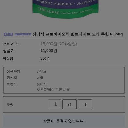
캣매직 프로바이오틱 벤토나이트 모래 무향 6.35kg
소비자가
15,000원 (
27
%할인)
상품가
11,000
원
적립금
110원
상품무게
6.4 kg
원산지
미국
브랜드
캣매직
사은품/할인/쿠폰 제외
수량
+1
-1
상품이 품절되었습니다.