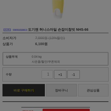
도기맨 허니스마일 손잡이참빗 NHS-66
소비자가
7,000원 (
13
%할인)
상품가
6,100
원
상품무게
0.04 kg
사은품/할인/쿠폰제외
수량
+1
-1
바로 구매하기
장바구니
관심상품