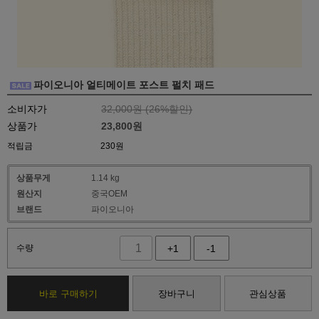
파이오니아 얼티메이트 포스트 펄치 패드
소비자가
32,000원 (
26
%할인)
상품가
23,800
원
적립금
230원
상품무게
1.14 kg
원산지
중국OEM
브랜드
파이오니아
수량
+1
-1
바로 구매하기
장바구니
관심상품