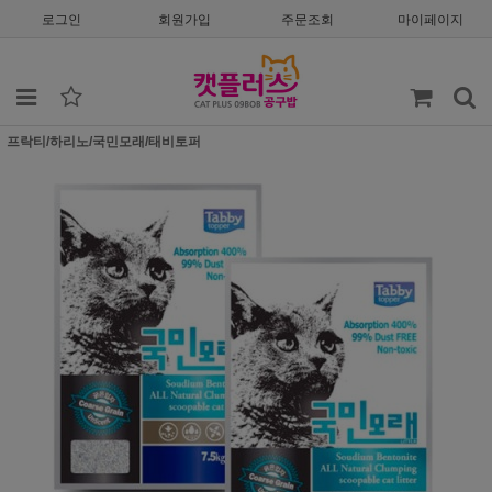
로그인
회원가입
주문조회
마이페이지
프락티/하리노/국민모래/태비토퍼