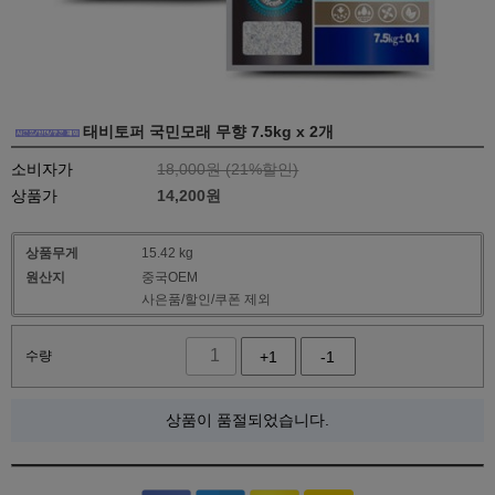
태비토퍼 국민모래 무향 7.5kg x 2개
소비자가
18,000원 (
21
%할인)
상품가
14,200
원
상품무게
15.42 kg
원산지
중국OEM
사은품/할인/쿠폰 제외
수량
+1
-1
상품이 품절되었습니다.