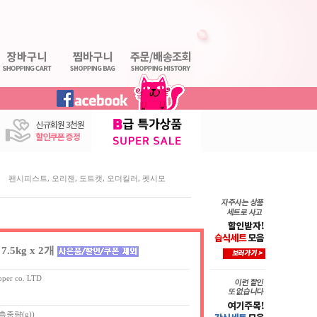
,
,
,
,
팬시피스트
오리젠
도트캣
오더킬러
펫시모
5kg x 2개
pper co. LTD
실측중량(g))