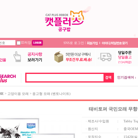
ID저장
|
SNS로 로그인
인기검색어 :
>
>
ME
고양이용 모래
응고형 모래 (벤토나이트)
태비토퍼 국민모래 무향 7.
· 제조사/수입원
:
Tabby To
· 원산지
:
중국OEM
· 포장지수
:
15420(