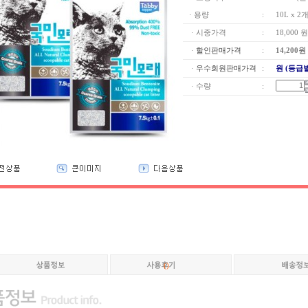
· 용량
:
10L x 2
· 시중가격
:
18,000 원
·
할인판매가격
:
14,200
원
·
우수회원판매가격
:
원 (등급
· 수량
:
(
)