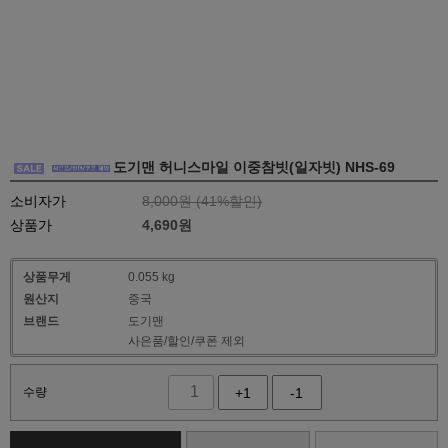
도기맨 허니스마일 이중참빗(일자빗) NHS-69
소비자가
8,000원 (
41
%할인)
상품가
4,690
원
상품무게
0.055 kg
원산지
중국
브랜드
도기맨
사은품/할인/쿠폰 제외
수량
+1
-1