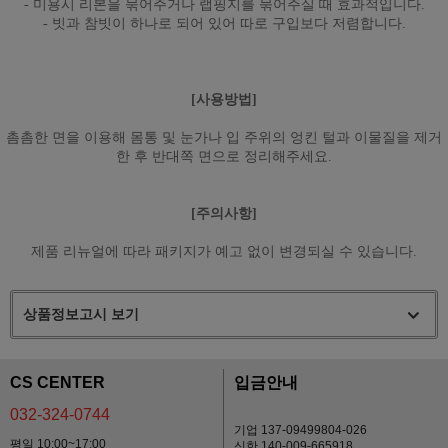
- 미용시 리본을 묶어주거나 랩핑지를 묶어주실 때 효과적입니다.
- 빗과 참빗이 하나로 되어 있어 따로 구입보다 저렴합니다.
[사용방법]
촘촘한 면을 이용해 몸통 및 눈가나 입 주위의 엉킨 털과 이물질을 제거
한 후 반대쪽 면으로 정리해주세요.
[주의사항]
제품 리뉴얼에 따라 패키지가 예고 없이 변경되실 수 있습니다.
상품정보고시 보기
CS CENTER
입금안내
032-324-0744
기업 137-09499804-026
평일 10:00~17:00
신한 140-009-665918