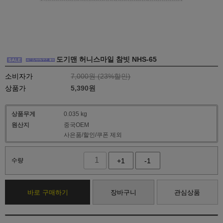
도기맨 허니스마일 참빗 NHS-65
소비자가
7,000원 (
23
%할인)
상품가
5,390
원
상품무게
0.035 kg
원산지
중국OEM
사은품/할인/쿠폰 제외
수량
+1
-1
바로 구매하기
장바구니
관심상품