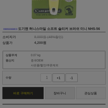
도기맨 허니스마일 소프트 슬리커 브러쉬 미니 NHS-56
소비자가
8,000원 (
48
%할인)
상품가
4,200
원
상품무게
0.07 kg
원산지
중국OEM
사은품/할인/쿠폰제외
수량
+1
-1
바로 구매하기
장바구니
관심상품