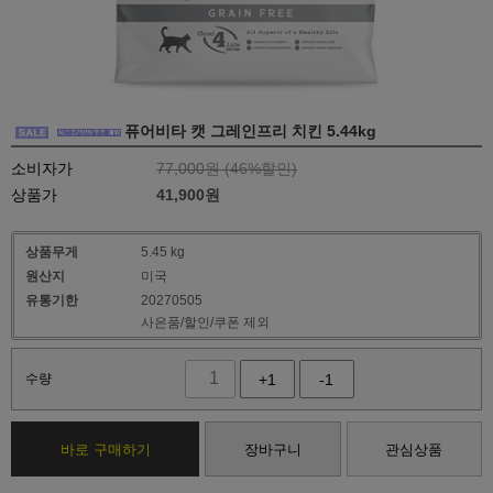
퓨어비타 캣 그레인프리 치킨 5.44kg
소비자가
77,000원 (
46
%할인)
상품가
41,900
원
상품무게
5.45 kg
원산지
미국
유통기한
20270505
사은품/할인/쿠폰 제외
수량
+1
-1
바로 구매하기
장바구니
관심상품