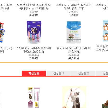
조 안심트
도트캣 내추럴 스크래처 오
스탠바이미 파티츄 참치&연
스탠바이
g-국내산
동나무 박스UP 리필 1p
어 60g (12gx5개)
살 6
4,500원
2,000원
3,600원
1,200원
두부랑 
ET (22g
스탠바이미 파티츄 혼합 4종
퓨어비타 캣 그레인프리 치
입자 (오리지
류선택
360g (12gx30개)
킨 5.44kg
11,000원
77,000원
7,000원
41,900원