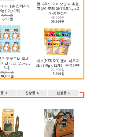
헐리우드 와이오밍 내추럴
미 파티츄 참치&게
고양이모래 SET 9.07kg x 2
0g (12gx5개)
개-종류선택
2,000원
46,000원
1,200원
36,900원
캣츠 두부모래 극세
네코(NEKKO) 젤리 파우치
날) SET (2.6kg x
SET (70g x 12개) - 종류선택
6개)
21,600원
36,000원
15,600원
30,000원