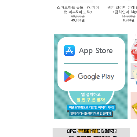
스마트하트 골드 나인케어
완피 크리미 퓨레
캣 피부&피모 6kg
+참치연어 14g
60,000원
11,900원
49,000원
8,900원