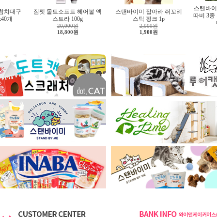
스탠바이
 참치대구
짐펫 몰트소프트 헤어볼 엑
스탠바이미 잡아라 쥐꼬리
따비 3종
x40개
스트라 100g
스틱 핑크 1p
20,000원
2,900원
18,800원
1,900원