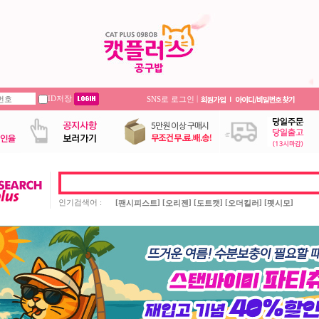
ID저장
|
SNS로 로그인
인기검색어 :
[
] [
] [
] [
] [
]
팬시피스트
오리젠
도트캣
오더킬러
펫시모