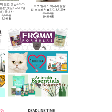
미 천연 캣닢&마따
도트캣 엘리스 럭셔리 숨숨
 혼합(캣닢+막대+열
집 스크래처★BIG SALE★
매)-국내산
55,000원
8,000원
29,800원
5,300원