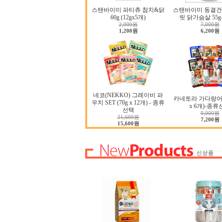
스탠바이미 파티츄 참치&닭
스탠바이미 동결건
60g (12gx5개)
릿 닭가슴살 55
2,000원
7,000원
1,200원
6,200원
네코(NEKKO) 그레이비 파
카네토라 가다랑어 S
우치 SET (70g x 12개) - 종류
x 6개)-종
선택
9,000원
21,600원
7,200원
15,600원