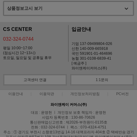
상품정보고시 보기
CS CENTER
입금안내
032-324-0744
기업 137-09499804-026
평일 10:00~17:00
신한 140-009-665918
(점심시간 12~13시)
국민 591901-01-464696
토요일, 일요일 및 공휴일 휴무
농협 301-0108-6839-41
[ 예금주 ]
와이앤케이커머스(주)
고객센터 연결
1:1문의
이용안내
이용약관
개인정보처리방침
PC버전
와이앤케이 커머스(주)
대표 : 윤명헌 ㅣ 개인정보 보호 책임자 : 윤명헌
사업자 등록번호 : 130-86-70626
통신판매업신고번호 : 제2026-부천원미-0135호
전화 : 032-324-0744 ㅣ 팩스 : 070-4324-4751
주소 : ① 경기도 부천시 소향로13번길 14-16 대맥프라자 404호 ② 택배반송:경기