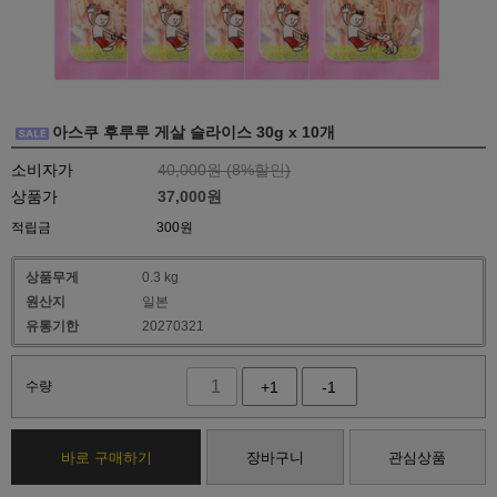
아스쿠 후루루 게살 슬라이스 30g x 10개
소비자가
40,000원 (
8
%할인)
상품가
37,000
원
적립금
300원
상품무게
0.3 kg
원산지
일본
유통기한
20270321
수량
+1
-1
바로 구매하기
장바구니
관심상품