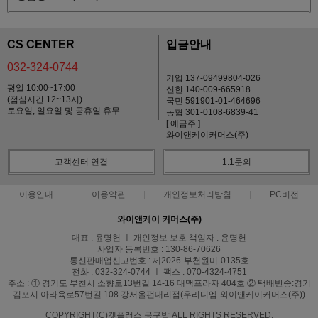
CS CENTER
입금안내
032-324-0744
기업 137-09499804-026
평일 10:00~17:00
신한 140-009-665918
(점심시간 12~13시)
국민 591901-01-464696
토요일, 일요일 및 공휴일 휴무
농협 301-0108-6839-41
[ 예금주 ]
와이앤케이커머스(주)
고객센터 연결
1:1문의
이용안내
이용약관
개인정보처리방침
PC버전
와이앤케이 커머스(주)
대표 : 윤명헌 ㅣ 개인정보 보호 책임자 : 윤명헌
사업자 등록번호 : 130-86-70626
통신판매업신고번호 : 제2026-부천원미-0135호
전화 : 032-324-0744 ㅣ 팩스 : 070-4324-4751
주소 : ① 경기도 부천시 소향로13번길 14-16 대맥프라자 404호 ② 택배반송:경기
김포시 아라육로57번길 108 강서올펀대리점(우리디엠-와이앤케이커머스(주))
COPYRIGHT(C)캣플러스 공구밥 ALL RIGHTS RESERVED.