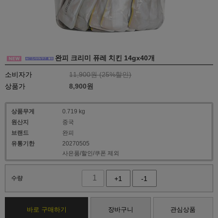
완피 크리미 퓨레 치킨 14gx40개
소비자가
11,900원 (
25
%할인)
상품가
8,900
원
상품무게
0.719 kg
원산지
중국
브랜드
완피
유통기한
20270505
사은품/할인/쿠폰 제외
수량
+1
-1
바로 구매하기
장바구니
관심상품